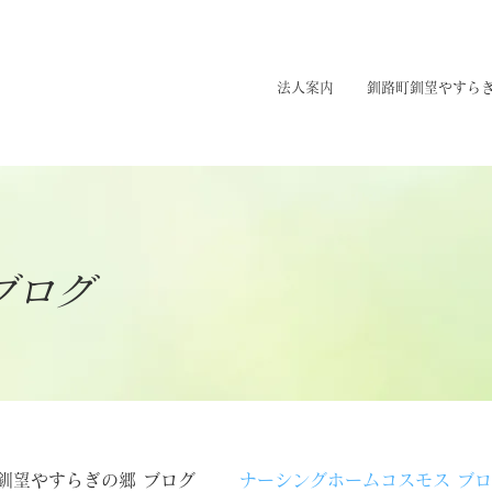
法人案内
釧路町釧望やすら
ブログ
釧望やすらぎの郷 ブログ
ナーシングホームコスモス ブ