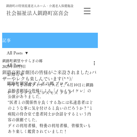
釧路町の特別養護老人ホーム・介護老人保健施設
社会福祉法人釧路町富喜会
記事
All Posts
釧路町釧望やすらぎの郷
All Posts
2025年10月3日
釧路高齢者劇団の皆様がご来設されました♪バ
お知らせ
ザーやレクも楽しんでいます(^^)/
釧路町釧望やすらぎの郷 ブログ
やすらぎの郷デイサービスにて、6月10日に釧路
高齢者劇団の皆様による「イヤイヤイケレ」の
ナーシングホームコスモス ブログ
公演がありました。
”医者との関係性を良くする為には私達患者はど
のような事に気を付けると良いのだろうか？”と
病院の待合室で患者同士が会話をするという内
容の演劇でした。
デイの利用者様、特養の利用者様、皆様笑いも
あり楽しく鑑賞されていました！