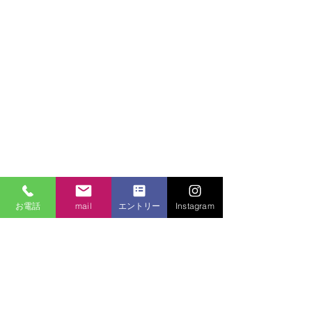
お電話
mail
エントリー
Instagram
釧路町釧望やすらぎの郷 ブログ