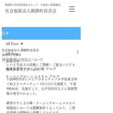
釧路町の特別養護老人ホーム・介護老人保健施設
社会福祉法人釧路町富喜会
記事
All Posts
社会福祉法人 釧路町富喜会
All Posts
2025年7月30日
津波警報の対応について
お知らせ
いつも当法人の活動にご理解・ご協力いただき
釧路町釧望やすらぎの郷 ブログ
ありがとうございます。
ナーシングホームコスモス ブログ
午前8時25分にロシアのカムチャツカ半島東方沖
で起きたマグニチュード8.7の巨大地震で、午前
9時40分、気象庁より、太平洋沿岸などに津波警
報が発令されました。
釧望やすらぎの郷・ナーシングホームコスモス
両施設においては避難場所となっており、ご利
用者様は建物内に待機しております。