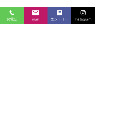
お電話
mail
エントリー
Instagram
社会福祉法人釧路町富喜会
北海道釧路郡釧路町別保原野南20線53-9
TEL：0154-65-6751
富喜会だより 2026年7
​mail：
honbujimukyoku@fukikai.jp
月号発刊！
2025 社会福祉法人釧路町富喜会. All Rights Reserved.