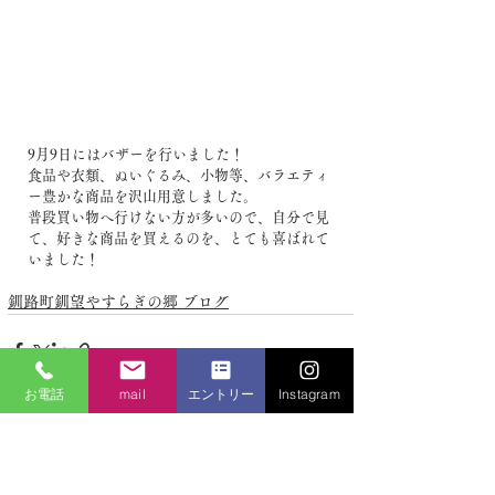
9月9日にはバザーを行いました！
食品や衣類、ぬいぐるみ、小物等、バラエティ
ー豊かな商品を沢山用意しました。
普段買い物へ行けない方が多いので、自分で見
て、好きな商品を買えるのを、とても喜ばれて
いました！
釧路町釧望やすらぎの郷 ブログ
お電話
mail
エントリー
Instagram
最新記事