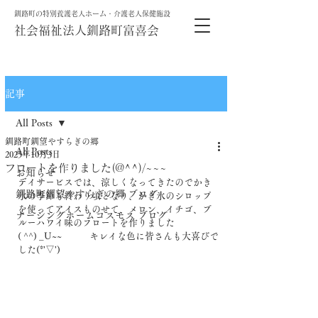
釧路町の特別養護老人ホーム・介護老人保健施設
社会福祉法人釧路町富喜会
記事
All Posts
釧路町釧望やすらぎの郷
All Posts
2025年10月3日
フロートを作りました(@^^)/~~~
お知らせ
デイサービスでは、涼しくなってきたのでかき
釧路町釧望やすらぎの郷 ブログ
氷の季節も終わり頃となり、かき氷のシロップ
を使ってアイスものせて、メロン、イチゴ、ブ
ナーシングホームコスモス ブログ
ルーハワイ味のフロートを作りました
( ^^) _U~~　　　キレイな色に皆さんも大喜びで
した(*'▽')